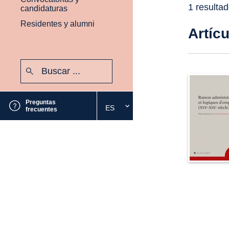
1 resulta
candidaturas
Residentes y alumni
Artíc
Buscar:
Enviar
Preguntas
ES
Seleccione
frecuentes
el
idioma
deseado