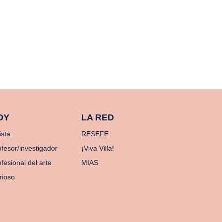
OY
LA RED
ista
RESEFE
ofesor/investigador
¡Viva Villa!
fesional del arte
MIAS
rioso