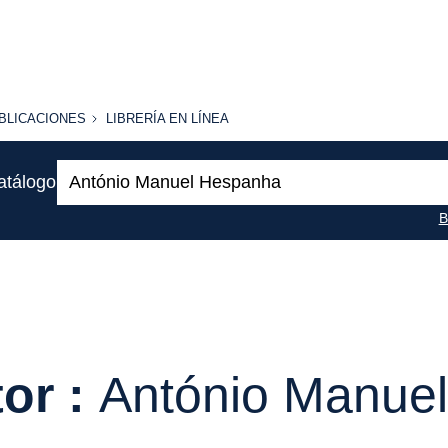
BLICACIONES
LIBRERÍA
BLICACIONES
LIBRERÍA EN LÍNEA
EN
LÍNEA
Buscar:
atálogo
B
or :
António Manue