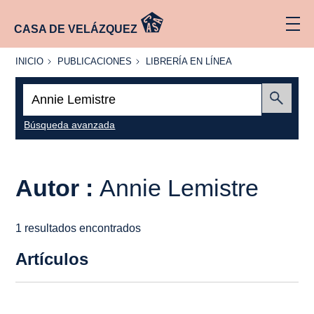
CASA DE VELÁZQUEZ
INICIO
PUBLICACIONES
LIBRERÍA
INICIO
PUBLICACIONES
LIBRERÍA EN LÍNEA
EN
LÍNEA
Buscar:
Enviar
Búsqueda avanzada
Autor :
Annie Lemistre
1 resultados encontrados
Artículos