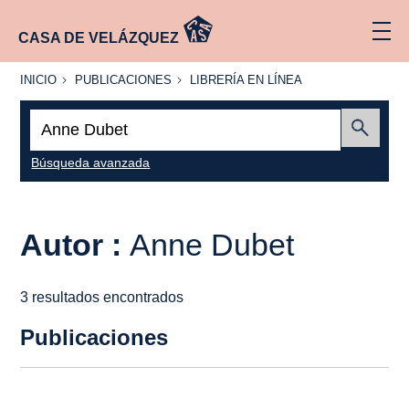
CASA DE VELÁZQUEZ
INICIO
PUBLICACIONES
LIBRERÍA
INICIO
PUBLICACIONES
LIBRERÍA EN LÍNEA
EN
LÍNEA
Buscar:
Enviar
Búsqueda avanzada
Autor :
Anne Dubet
3 resultados encontrados
Publicaciones