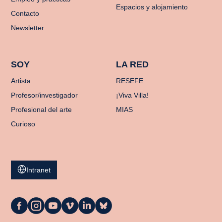
Espacios y alojamiento
Contacto
Newsletter
SOY
LA RED
Artista
RESEFE
Profesor/investigador
¡Viva Villa!
Profesional del arte
MIAS
Curioso
Intranet
La
La
La
La
La
La
Casa
Casa
Casa
Casa
Casa
Casa