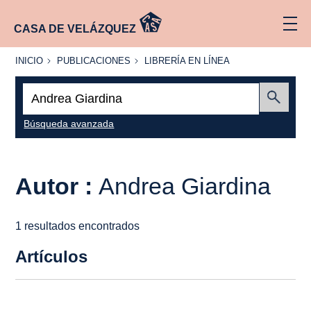
CASA DE VELÁZQUEZ
INICIO
PUBLICACIONES
LIBRERÍA
INICIO
PUBLICACIONES
LIBRERÍA EN LÍNEA
EN
LÍNEA
Buscar:
Enviar
Búsqueda avanzada
Autor :
Andrea Giardina
1 resultados encontrados
Artículos