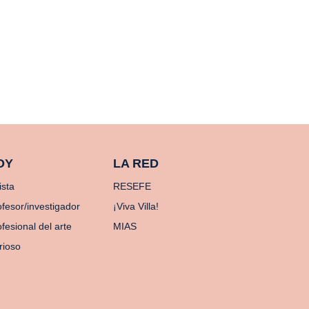
OY
LA RED
ista
RESEFE
ofesor/investigador
¡Viva Villa!
fesional del arte
MIAS
rioso