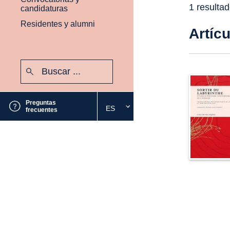
1 resulta
candidaturas
Residentes y alumni
Artíc
Buscar:
Enviar
Preguntas
ES
Seleccione
frecuentes
el
idioma
deseado