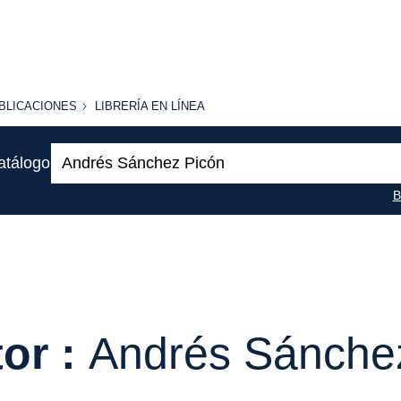
BLICACIONES
LIBRERÍA
BLICACIONES
LIBRERÍA EN LÍNEA
EN
LÍNEA
Buscar:
atálogo
B
or :
Andrés Sánche