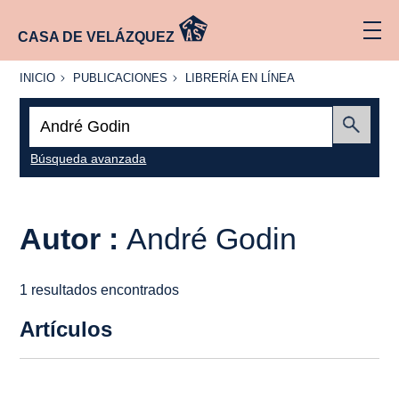
CASA DE VELÁZQUEZ
INICIO
PUBLICACIONES
LIBRERÍA
INICIO
PUBLICACIONES
LIBRERÍA EN LÍNEA
EN
LÍNEA
Buscar:
Enviar
Búsqueda avanzada
Autor :
André Godin
1 resultados encontrados
Artículos