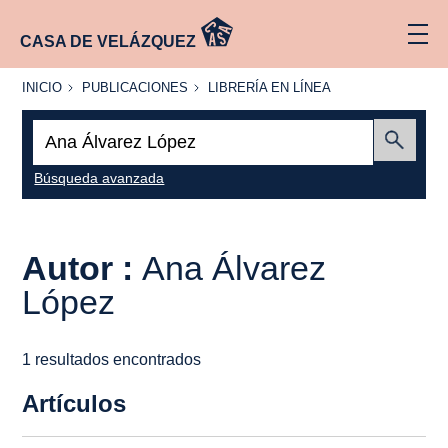
CASA DE VELÁZQUEZ
INICIO
PUBLICACIONES
LIBRERÍA
INICIO
PUBLICACIONES
LIBRERÍA EN LÍNEA
EN
LÍNEA
Buscar:
Enviar
Búsqueda avanzada
Autor :
Ana Álvarez
López
1 resultados encontrados
Artículos