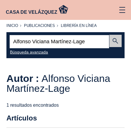
CASA DE VELÁZQUEZ
INICIO
PUBLICACIONES
LIBRERÍA
INICIO
PUBLICACIONES
LIBRERÍA EN LÍNEA
EN
LÍNEA
Buscar:
Enviar
Búsqueda avanzada
Autor :
Alfonso Viciana
Martínez-Lage
1 resultados encontrados
Artículos