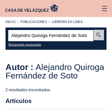
CASA DE VELÁZQUEZ
INICIO
PUBLICACIONES
LIBRERÍA
INICIO
PUBLICACIONES
LIBRERÍA EN LÍNEA
EN
LÍNEA
Buscar:
Enviar
Búsqueda avanzada
Autor :
Alejandro Quiroga
Fernández de Soto
2 resultados encontrados
Artículos