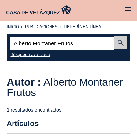
CASA DE VELÁZQUEZ
INICIO
PUBLICACIONES
LIBRERÍA
INICIO
PUBLICACIONES
LIBRERÍA EN LÍNEA
EN
LÍNEA
Buscar:
Enviar
Búsqueda avanzada
Autor :
Alberto Montaner
Frutos
1 resultados encontrados
Artículos