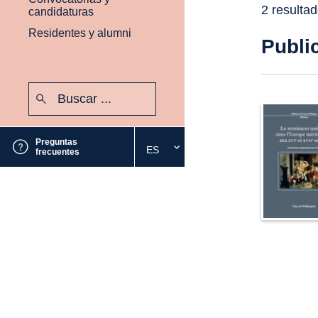
2 resulta
candidaturas
Residentes y alumni
Publi
Buscar:
Enviar
Preguntas
ES
Seleccione
frecuentes
el
idioma
deseado