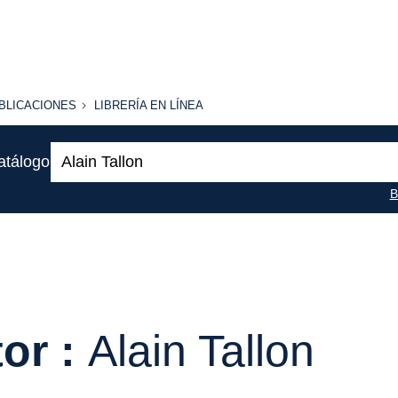
BLICACIONES
LIBRERÍA
BLICACIONES
LIBRERÍA EN LÍNEA
EN
LÍNEA
Buscar:
atálogo
B
or :
Alain Tallon