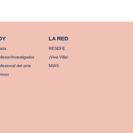
OY
LA RED
ista
RESEFE
ofesor/investigador
¡Viva Villa!
fesional del arte
MIAS
rioso