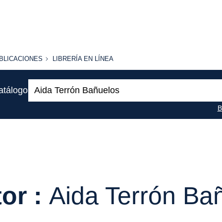
BLICACIONES
LIBRERÍA
BLICACIONES
LIBRERÍA EN LÍNEA
EN
LÍNEA
Buscar:
atálogo
B
or :
Aida Terrón Ba