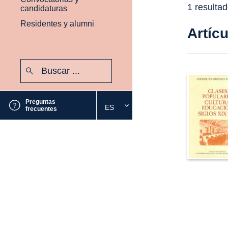
1 resulta
candidaturas
Residentes y alumni
Artíc
Buscar:
Enviar
Preguntas
ES
Seleccione
frecuentes
el
idioma
deseado