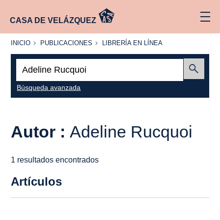
CASA DE VELÁZQUEZ
INICIO
PUBLICACIONES
LIBRERÍA
INICIO
PUBLICACIONES
LIBRERÍA EN LÍNEA
EN
LÍNEA
Buscar:
Enviar
Búsqueda avanzada
Autor :
Adeline Rucquoi
1 resultados encontrados
Artículos