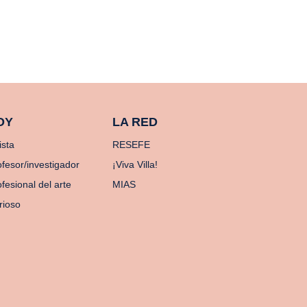
OY
LA RED
ista
RESEFE
ofesor/investigador
¡Viva Villa!
fesional del arte
MIAS
rioso