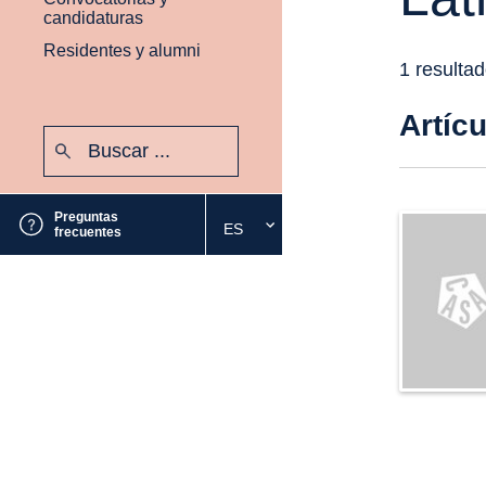
candidaturas
Residentes y alumni
1 resulta
Artíc
Buscar:
Enviar
Preguntas
ES
Seleccione
frecuentes
el
idioma
deseado