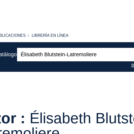
BLICACIONES
LIBRERÍA
BLICACIONES
LIBRERÍA EN LÍNEA
EN
LÍNEA
Buscar:
atálogo
B
or :
Élisabeth Blutst
remoliere