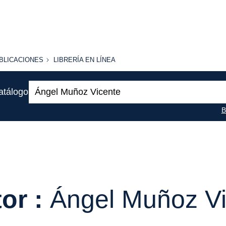
BLICACIONES
LIBRERÍA
BLICACIONES
LIBRERÍA EN LÍNEA
EN
LÍNEA
Buscar:
atálogo
B
or :
Ángel Muñoz Vi