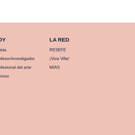
OY
LA RED
ista
RESEFE
ofesor/investigador
¡Viva Villa!
fesional del arte
MIAS
rioso