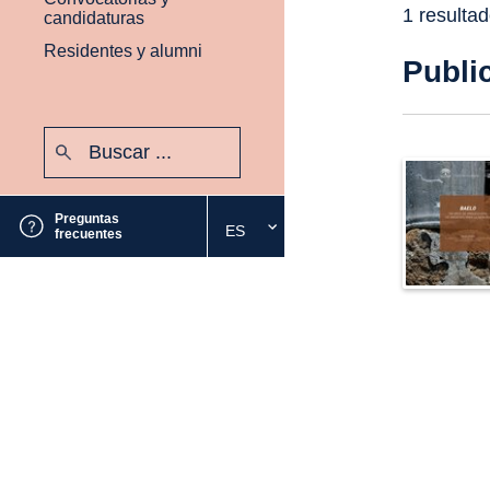
1 resulta
candidaturas
Residentes y alumni
Publi
Buscar:
Enviar
Preguntas
ES
Seleccione
frecuentes
el
idioma
deseado