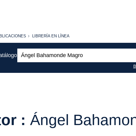
BLICACIONES
LIBRERÍA
BLICACIONES
LIBRERÍA EN LÍNEA
EN
LÍNEA
Buscar:
atálogo
B
or :
Ángel Bahamo