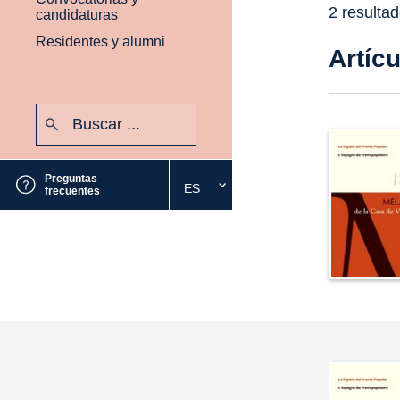
2 resulta
candidaturas
Residentes y alumni
Artíc
Buscar:
Enviar
Preguntas
ES
Seleccione
frecuentes
el
idioma
deseado