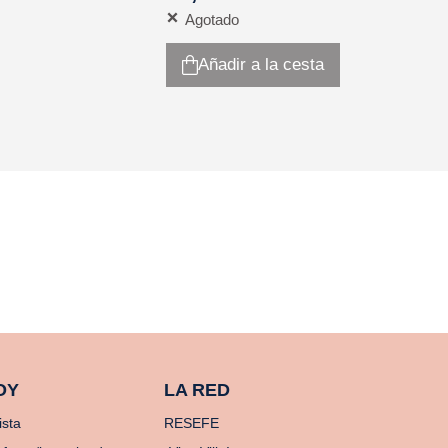
Agotado
Añadir a la cesta
OY
LA RED
ista
RESEFE