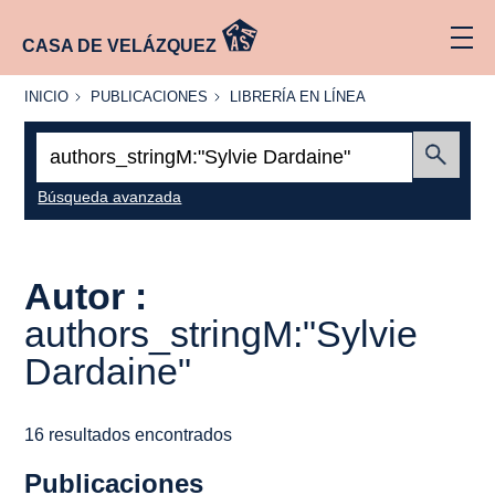
CASA DE VELÁZQUEZ
INICIO
PUBLICACIONES
LIBRERÍA
INICIO
PUBLICACIONES
LIBRERÍA EN LÍNEA
EN
LÍNEA
Buscar:
Enviar
Búsqueda avanzada
Autor :
authors_stringM:"Sylvie
Dardaine"
16 resultados encontrados
Publicaciones