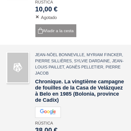
RÚSTICA
10,00 €
Agotado
Añadir a la cesta
JEAN-NÖEL BONNEVILLE
,
MYRIAM FINCKER
,
PIERRE SILLIÈRES
,
SYLVIE DARDAINE
,
JEAN-
LOUIS PAILLET
,
AGNÈS PELLETIER
,
PIERRE
JACOB
Chronique. La vingtième campagne
de fouilles de la Casa de Velázquez
à Belo en 1985 (Bolonia, province
de Cadix)
RÚSTICA
38,00 €