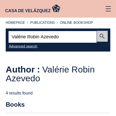
CASA DE VELÁZQUEZ
HOMEPAGE
PUBLICATIONS
ONLINE
HOMEPAGE
PUBLICATIONS
ONLINE BOOKSHOP
BOOKSHOP
Search:
Submit
Advanced search
Author :
Valérie Robin
Azevedo
4 results found
Books