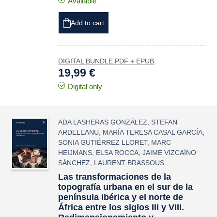
Available
Add to cart
DIGITAL BUNDLE PDF + EPUB
19,99 €
Digital only
ADA LASHERAS GONZÁLEZ
,
STEFAN
ARDELEANU
,
MARÍA TERESA CASAL GARCÍA
,
SONIA GUTIÉRREZ LLORET
,
MARC
HEIJMANS
,
ELSA ROCCA
,
JAIME VIZCAÍNO
SÁNCHEZ
,
LAURENT BRASSOUS
Las transformaciones de la
topografía urbana en el sur de la
península ibérica y el norte de
África entre los siglos III y VIII.