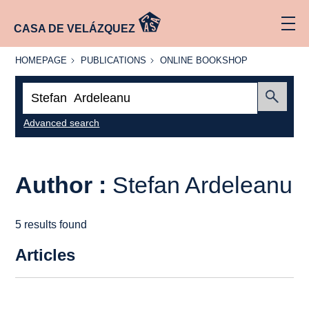
CASA DE VELÁZQUEZ
HOMEPAGE
PUBLICATIONS
ONLINE
HOMEPAGE
PUBLICATIONS
ONLINE BOOKSHOP
BOOKSHOP
Search:
Submit
Advanced search
Author :
Stefan Ardeleanu
5 results found
Articles