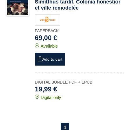
Simitthus
tardif.
Colonia honestior
et ville remodelée
PAPERBACK
69,00 €
Available
Add to cart
DIGITAL BUNDLE PDF + EPUB
19,99 €
Digital only
1