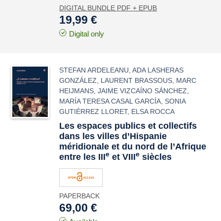
DIGITAL BUNDLE PDF + EPUB
19,99 €
Digital only
STEFAN ARDELEANU
,
ADA LASHERAS
GONZÁLEZ
,
LAURENT BRASSOUS
,
MARC
HEIJMANS
,
JAIME VIZCAÍNO SÁNCHEZ
,
MARÍA TERESA CASAL GARCÍA
,
SONIA
GUTIÉRREZ LLORET
,
ELSA ROCCA
Les espaces publics et collectifs
dans les villes d’Hispanie
méridionale et du nord de l’Afrique
e
e
entre les III
et VIII
siècles
PAPERBACK
69,00 €