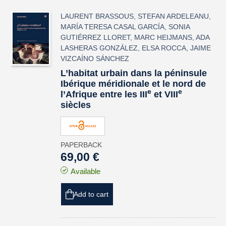
LAURENT BRASSOUS
,
STEFAN ARDELEANU
,
MARÍA TERESA CASAL GARCÍA
,
SONIA
GUTIÉRREZ LLORET
,
MARC HEIJMANS
,
ADA
LASHERAS GONZÁLEZ
,
ELSA ROCCA
,
JAIME
VIZCAÍNO SÁNCHEZ
L’habitat urbain dans la péninsule
Ibérique méridionale et le nord de
e
e
l’Afrique entre les III
et VIII
siècles
PAPERBACK
69,00 €
Available
Add to cart