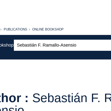
PUBLICATIONS
ONLINE
PUBLICATIONS
ONLINE BOOKSHOP
BOOKSHOP
Search:
ookshop
hor :
Sebastián F. 
nsio