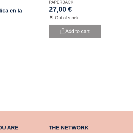
PAPERBACK
27,00 €
ica en la
Out of stock
Add to cart
OU ARE
THE NETWORK