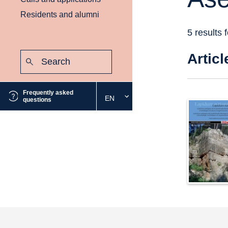
Residents and alumni
5 results 
Search:
Articl
Submit
Frequently asked
EN
Select
questions
the
desired
language