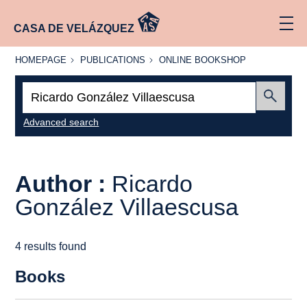
CASA DE VELÁZQUEZ
HOMEPAGE
PUBLICATIONS
ONLINE
HOMEPAGE
PUBLICATIONS
ONLINE BOOKSHOP
BOOKSHOP
Search:
Submit
Advanced search
Author :
Ricardo
González Villaescusa
4 results found
Books