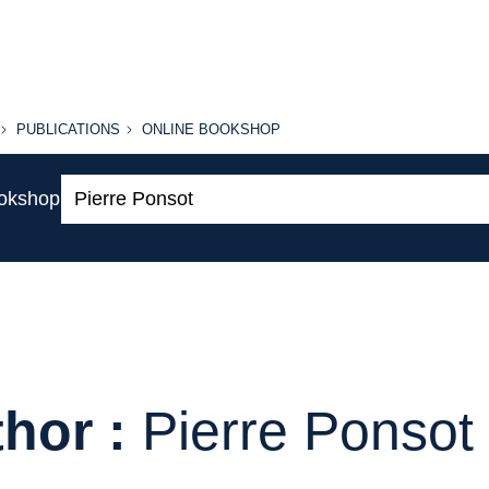
PUBLICATIONS
ONLINE
PUBLICATIONS
ONLINE BOOKSHOP
BOOKSHOP
Search:
ookshop
hor :
Pierre Ponsot