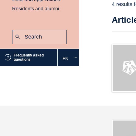
4 results 
Residents and alumni
Articl
Search:
Submit
Frequently asked
EN
Select
questions
the
desired
language