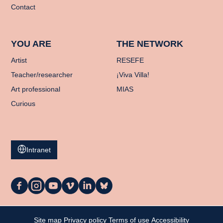
Contact
YOU ARE
THE NETWORK
Artist
RESEFE
Teacher/researcher
¡Viva Villa!
Art professional
MIAS
Curious
Intranet
La
La
La
La
La
La
Casa
Casa
Casa
Casa
Casa
Casa
on
on
on
on
on
on
Facebook
Instagram
YouTube
Vimeo
LinkedIn
Bluesky
My cart
Site map
Privacy policy
Terms of use
Accessibility