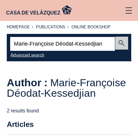
CASA DE VELÁZQUEZ
HOMEPAGE
PUBLICATIONS
ONLINE
HOMEPAGE
PUBLICATIONS
ONLINE BOOKSHOP
BOOKSHOP
Search:
Submit
Advanced search
Author :
Marie-Françoise
Déodat-Kessedjian
2 results found
Articles