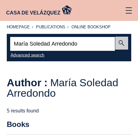
CASA DE VELÁZQUEZ
HOMEPAGE
PUBLICATIONS
ONLINE
HOMEPAGE
PUBLICATIONS
ONLINE BOOKSHOP
BOOKSHOP
Search:
Submit
Advanced search
Author :
María Soledad
Arredondo
5 results found
Books