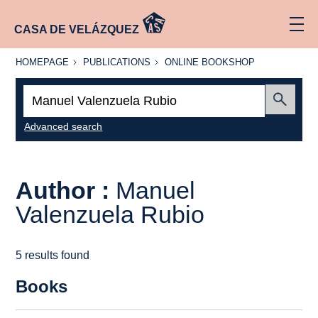
CASA DE VELÁZQUEZ
HOMEPAGE
PUBLICATIONS
ONLINE
HOMEPAGE
PUBLICATIONS
ONLINE BOOKSHOP
BOOKSHOP
Search:
Submit
Advanced search
Author :
Manuel
Valenzuela Rubio
5 results found
Books