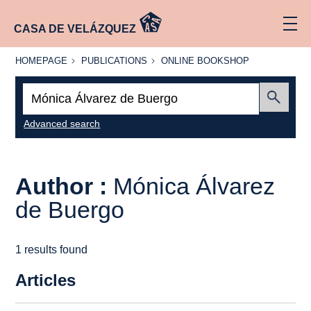
CASA DE VELÁZQUEZ
HOMEPAGE
PUBLICATIONS
ONLINE
HOMEPAGE
PUBLICATIONS
ONLINE BOOKSHOP
BOOKSHOP
Search:
Submit
Advanced search
Author :
Mónica Álvarez
de Buergo
1 results found
Articles