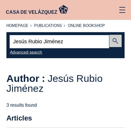
CASA DE VELÁZQUEZ
HOMEPAGE
PUBLICATIONS
ONLINE
HOMEPAGE
PUBLICATIONS
ONLINE BOOKSHOP
BOOKSHOP
Search:
Submit
Advanced search
Author :
Jesús Rubio
Jiménez
3 results found
Articles