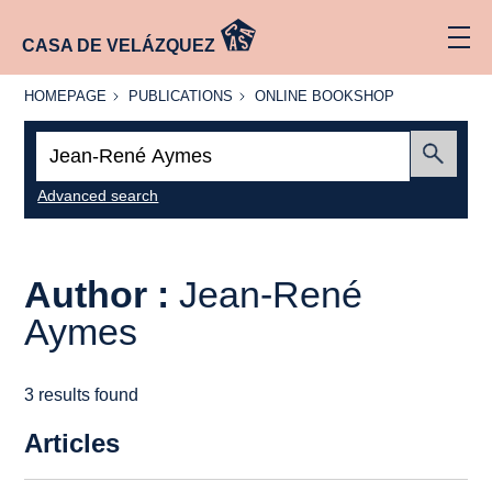
CASA DE VELÁZQUEZ
HOMEPAGE
PUBLICATIONS
ONLINE
HOMEPAGE
PUBLICATIONS
ONLINE BOOKSHOP
BOOKSHOP
Search:
Submit
Advanced search
Author :
Jean-René
Aymes
3 results found
Articles