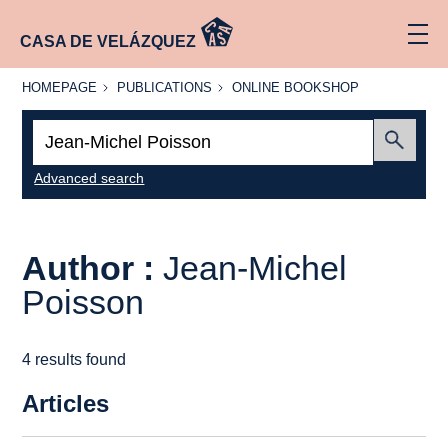
CASA DE VELÁZQUEZ
HOMEPAGE
PUBLICATIONS
ONLINE
HOMEPAGE
PUBLICATIONS
ONLINE BOOKSHOP
BOOKSHOP
Search:
Submit
Advanced search
Author :
Jean-Michel
Poisson
4 results found
Articles