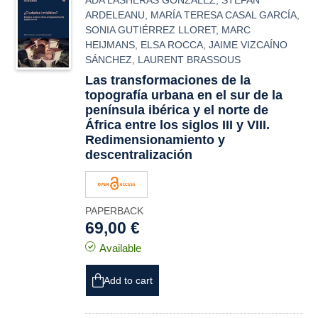
ADA LASHERAS GONZÁLEZ
,
STEFAN
ARDELEANU
,
MARÍA TERESA CASAL GARCÍA
,
SONIA GUTIÉRREZ LLORET
,
MARC
HEIJMANS
,
ELSA ROCCA
,
JAIME VIZCAÍNO
SÁNCHEZ
,
LAURENT BRASSOUS
Las transformaciones de la
topografía urbana en el sur de la
península ibérica y el norte de
África entre los siglos III y VIII.
Redimensionamiento y
descentralización
PAPERBACK
69,00 €
Available
Add to cart