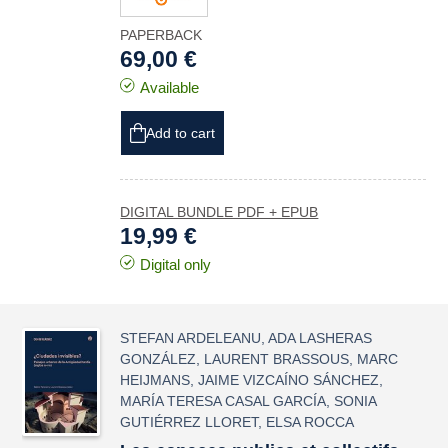
PAPERBACK
69,00 €
Available
Add to cart
DIGITAL BUNDLE PDF + EPUB
19,99 €
Digital only
STEFAN ARDELEANU
,
ADA LASHERAS
GONZÁLEZ
,
LAURENT BRASSOUS
,
MARC
HEIJMANS
,
JAIME VIZCAÍNO SÁNCHEZ
,
MARÍA TERESA CASAL GARCÍA
,
SONIA
GUTIÉRREZ LLORET
,
ELSA ROCCA