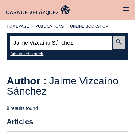
CASA DE VELÁZQUEZ
HOMEPAGE
PUBLICATIONS
ONLINE
HOMEPAGE
PUBLICATIONS
ONLINE BOOKSHOP
BOOKSHOP
Search:
Submit
Advanced search
Author :
Jaime Vizcaíno
Sánchez
9 results found
Articles