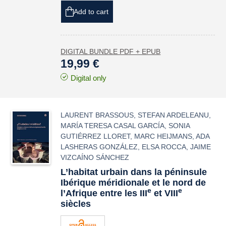
Add to cart
DIGITAL BUNDLE PDF + EPUB
19,99 €
Digital only
LAURENT BRASSOUS
,
STEFAN ARDELEANU
,
MARÍA TERESA CASAL GARCÍA
,
SONIA
GUTIÉRREZ LLORET
,
MARC HEIJMANS
,
ADA
LASHERAS GONZÁLEZ
,
ELSA ROCCA
,
JAIME
VIZCAÍNO SÁNCHEZ
L’habitat urbain dans la péninsule
Ibérique méridionale et le nord de
e
e
l’Afrique entre les III
et VIII
siècles