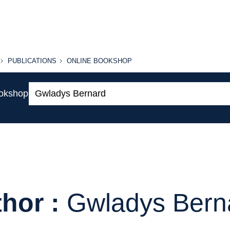
PUBLICATIONS
ONLINE
PUBLICATIONS
ONLINE BOOKSHOP
BOOKSHOP
Search:
ookshop
hor :
Gwladys Bern