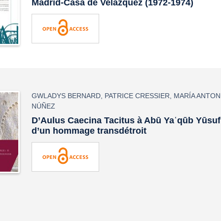
Madrid-Casa de Velázquez (1972-1974)
GWLADYS BERNARD
,
PATRICE CRESSIER
,
MARÍA ANTON
NÚÑEZ
D’Aulus Caecina Tacitus à Abū Yaʿqūb Yūsuf. 
d’un hommage transdétroit