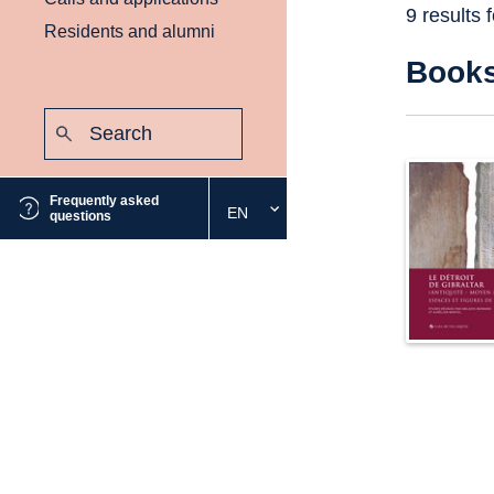
9 results 
Residents and alumni
Book
Search:
Submit
Frequently asked
EN
Select
questions
the
desired
language