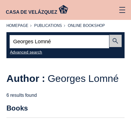
CASA DE VELÁZQUEZ
HOMEPAGE
PUBLICATIONS
ONLINE
HOMEPAGE
PUBLICATIONS
ONLINE BOOKSHOP
BOOKSHOP
Search:
Submit
Advanced search
Author :
Georges Lomné
6 results found
Books