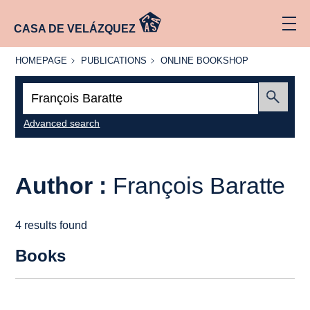
CASA DE VELÁZQUEZ
HOMEPAGE
PUBLICATIONS
ONLINE
HOMEPAGE
PUBLICATIONS
ONLINE BOOKSHOP
BOOKSHOP
Search:
Submit
Advanced search
Author :
François Baratte
4 results found
Books