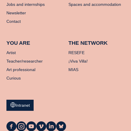
Jobs and internships
Spaces and accommodation
Newsletter
Contact
YOU ARE
THE NETWORK
Artist
RESEFE
Teacher/researcher
¡Viva Villa!
Art professional
MIAS
Curious
Intranet
La
La
La
La
La
La