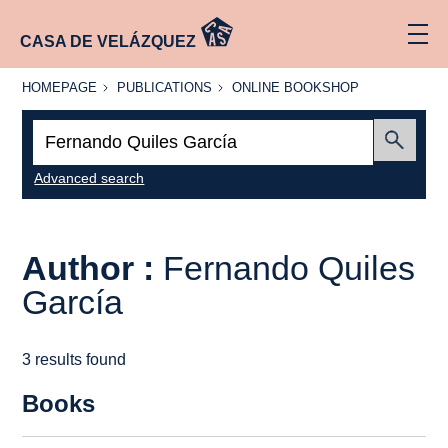
CASA DE VELÁZQUEZ
HOMEPAGE
PUBLICATIONS
ONLINE
HOMEPAGE
PUBLICATIONS
ONLINE BOOKSHOP
BOOKSHOP
Search:
Submit
Advanced search
Author :
Fernando Quiles
García
3 results found
Books