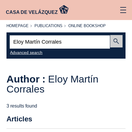
CASA DE VELÁZQUEZ
HOMEPAGE
PUBLICATIONS
ONLINE
HOMEPAGE
PUBLICATIONS
ONLINE BOOKSHOP
BOOKSHOP
Search:
Submit
Advanced search
Author :
Eloy Martín
Corrales
3 results found
Articles