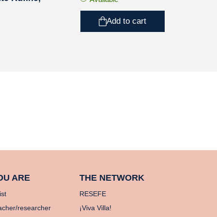
Add to cart
OU ARE
THE NETWORK
ist
RESEFE
acher/researcher
¡Viva Villa!