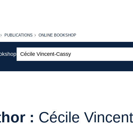
PUBLICATIONS
ONLINE
PUBLICATIONS
ONLINE BOOKSHOP
BOOKSHOP
Search:
ookshop
hor :
Cécile Vincen