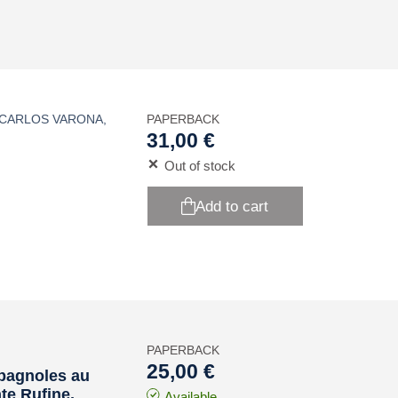
 CARLOS VARONA
,
PAPERBACK
31,00 €
Out of stock
Add to cart
PAPERBACK
25,00 €
spagnoles au
nte Rufine,
Available