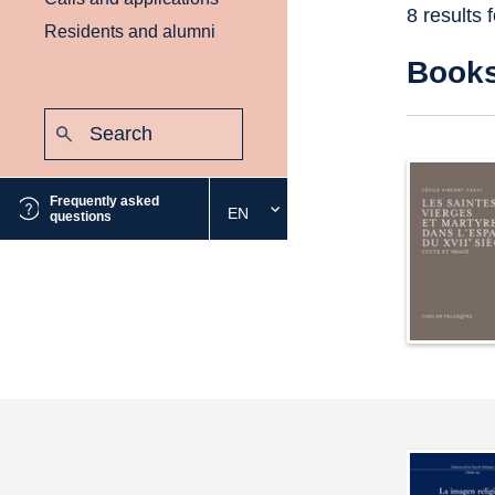
8 results 
Residents and alumni
Book
Search:
Submit
Frequently asked
EN
Select
questions
the
desired
language