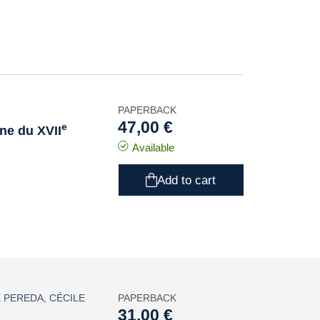
PAPERBACK
47,00 €
e
ne du XVII
Available
Add to cart
E PEREDA
,
CÉCILE
PAPERBACK
31,00 €