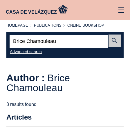
CASA DE VELÁZQUEZ
HOMEPAGE
PUBLICATIONS
ONLINE
HOMEPAGE
PUBLICATIONS
ONLINE BOOKSHOP
BOOKSHOP
Search:
Submit
Advanced search
Author :
Brice
Chamouleau
3 results found
Articles