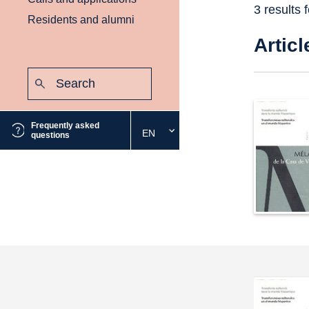
3 results 
Residents and alumni
Articl
Search:
Submit
Frequently asked
EN
Select
questions
the
desired
language