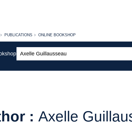
PUBLICATIONS
ONLINE
PUBLICATIONS
ONLINE BOOKSHOP
BOOKSHOP
Search:
ookshop
hor :
Axelle Guilla