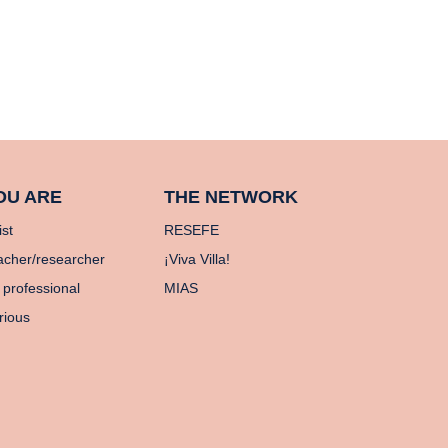
OU ARE
THE NETWORK
ist
RESEFE
acher/researcher
¡Viva Villa!
 professional
MIAS
rious