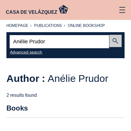
CASA DE VELÁZQUEZ
HOMEPAGE
PUBLICATIONS
ONLINE
HOMEPAGE
PUBLICATIONS
ONLINE BOOKSHOP
BOOKSHOP
Search:
Submit
Advanced search
Author :
Anélie Prudor
2 results found
Books