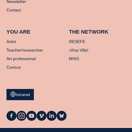
Newsletter
Contact
YOU ARE
THE NETWORK
Artist
RESEFE
Teacher/researcher
¡Viva Villa!
Art professional
MIAS
Curious
Intranet
La
La
La
La
La
La
Casa
Casa
Casa
Casa
Casa
Casa
on
on
on
on
on
on