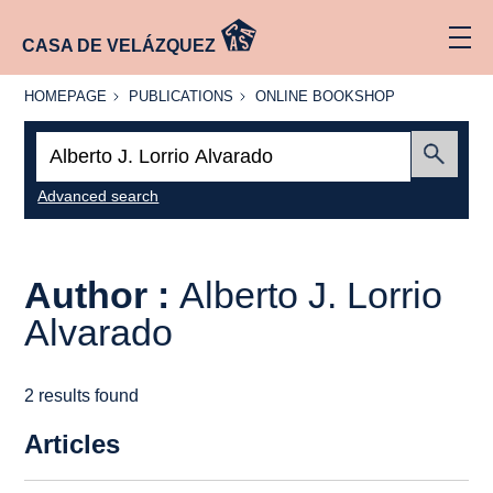
CASA DE VELÁZQUEZ
HOMEPAGE
PUBLICATIONS
ONLINE
HOMEPAGE
PUBLICATIONS
ONLINE BOOKSHOP
BOOKSHOP
Search:
Submit
Advanced search
Author :
Alberto J. Lorrio
Alvarado
2 results found
Articles