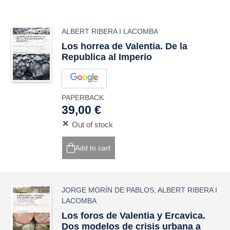
ALBERT RIBERA I LACOMBA
Los
horrea
de
Valentia
. De la
Republica al Imperio
PAPERBACK
39,00 €
Out of stock
Add to cart
JORGE MORÍN DE PABLOS
,
ALBERT RIBERA I
LACOMBA
Los foros de
Valentia
y
Ercavica
.
Dos modelos de crisis urbana a