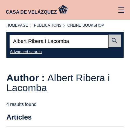
CASA DE VELÁZQUEZ
HOMEPAGE
PUBLICATIONS
ONLINE
HOMEPAGE
PUBLICATIONS
ONLINE BOOKSHOP
BOOKSHOP
Search:
Submit
Advanced search
Author :
Albert Ribera i
Lacomba
4 results found
Articles