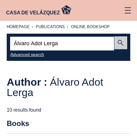
CASA DE VELÁZQUEZ
HOMEPAGE
PUBLICATIONS
ONLINE
HOMEPAGE
PUBLICATIONS
ONLINE BOOKSHOP
BOOKSHOP
Search:
Submit
Advanced search
Author :
Álvaro Adot
Lerga
10 results found
Books