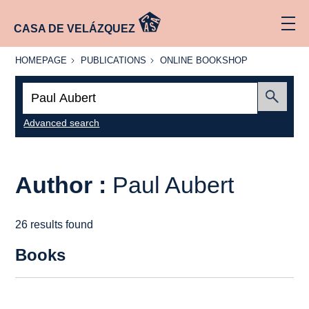
CASA DE VELÁZQUEZ
HOMEPAGE
PUBLICATIONS
ONLINE
HOMEPAGE
PUBLICATIONS
ONLINE BOOKSHOP
BOOKSHOP
Search:
Submit
Advanced search
Author :
Paul Aubert
26 results found
Books