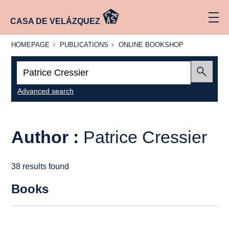
CASA DE VELÁZQUEZ
HOMEPAGE
PUBLICATIONS
ONLINE
HOMEPAGE
PUBLICATIONS
ONLINE BOOKSHOP
BOOKSHOP
Search:
Submit
Advanced search
Author :
Patrice Cressier
38 results found
Books