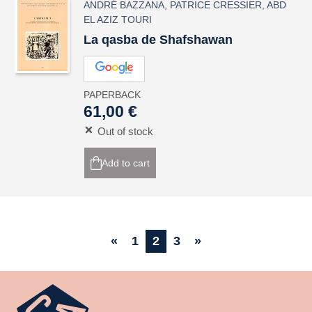
ANDRÉ BAZZANA
,
PATRICE CRESSIER
,
ABD
EL AZIZ TOURI
La qasba de Shafshawan
PAPERBACK
61,00 €
Out of stock
Add to cart
«
1
2
3
»