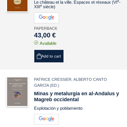
e
Le château et la ville. Espaces et réseaux (VI
-
e
XIII
siècle)
PAPERBACK
43,00 €
Available
Add to cart
PATRICE CRESSIER
,
ALBERTO CANTO
GARCÍA
(ED.)
Minas y metalurgia en al-Andalus y
Magreb occidental
Explotación y poblamiento