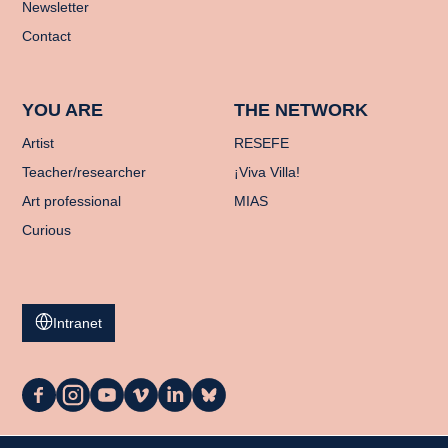
Newsletter
Contact
YOU ARE
THE NETWORK
Artist
RESEFE
Teacher/researcher
¡Viva Villa!
Art professional
MIAS
Curious
Intranet
La
La
La
La
La
La
Casa
Casa
Casa
Casa
Casa
Casa
on
on
on
on
on
on